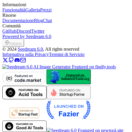
Informazioni
Funzionalità
Galleria
Prezzi
Risorse
Documentazione
Blog
Chat
Comunità
GitHub
Discord
Twitter
Powered by Seedream 6.0
Italiano
©
2024
Seedream 6.0
, All rights reserved
Informativa sulla Privacy
Termini di Servizio