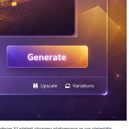
p Seedream AI görüntü oluşturma platformunun en son sürümüdür.