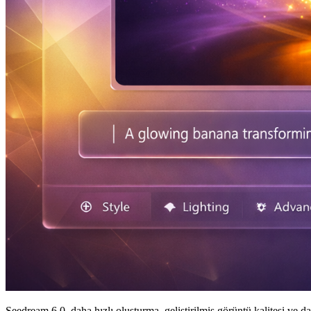
Seedream 6.0, daha hızlı oluşturma, geliştirilmiş görüntü kalitesi ve