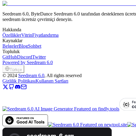
Seedream 6.0, ByteDance Seedream 6.0 tarafından desteklenen ücretsiz
seedream ücretsiz çevrimiçi deneyin.
Hakkında
Özellikler
Vitrin
Fiyatlandırma
Kaynaklar
Belgeler
Blog
Sohbet
Topluluk
GitHub
Discord
Twitter
Powered by Seedream 6.0
Türkçe
©
2024
Seedream 6.0
, All rights reserved
Gizlilik Politikası
Kullanım Şartları