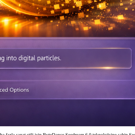
 daha fazla sanat stili için ByteDance Seedream 6.0 teknolojisine sahi